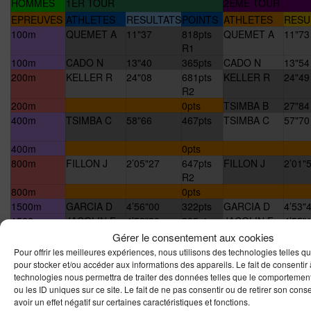
HOMMES
1ER TOUR
2EME TOUR
EPREUVES
ATHLETES
RESULTATS
POINTS
ATHLETES
RESU
100m
QUEMET A
11"37
818pts
QUEMET A
11"73
R1
100m
CADO N
13"40
365pts
CADO N
13"54
200m
KELLER R
24"08
681pts
KELLER R
24"49
R2
200m
0pts
TSIMBA B
27"84
400m
TSIMBA C
58"66
467pts
TSIMBA C
57"70
400m
0pts
800m
FILLON J
2’05"27
647pts
FILLON J
2’01"
R2
800m
0pts
1500m
GARCIA D
4’56"00
322pts
GARCIA D
4’53"
1500m
JACGLIN F
4’58"30
305pts
JACGLIN F
4’55"
3000m
POIREL R
9’35"85
571pts
Gérer le consentement aux cookies
R2
Pour offrir les meilleures expériences, nous utilisons des technologies telles q
3000m
0pts
pour stocker et/ou accéder aux informations des appareils. Le fait de consentir
technologies nous permettra de traiter des données telles que le comportemen
5000m
MANELPHE
20’15"36
158pts
POIREL R
16’54
ou les ID uniques sur ce site. Le fait de ne pas consentir ou de retirer son con
J
avoir un effet négatif sur certaines caractéristiques et fonctions.
5000m
0pts