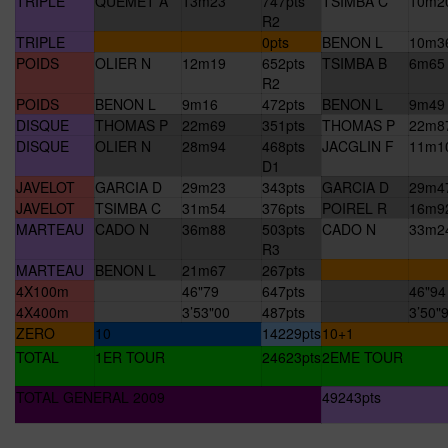
TRIPLE
QUEMET A
13m23
747pts
TSIMBA C
10m2
R2
TRIPLE
0pts
BENON L
10m3
POIDS
OLIER N
12m19
652pts
TSIMBA B
6m65
R2
POIDS
BENON L
9m16
472pts
BENON L
9m49
DISQUE
THOMAS P
22m69
351pts
THOMAS P
22m8
DISQUE
OLIER N
28m94
468pts
JACGLIN F
11m1
D1
JAVELOT
GARCIA D
29m23
343pts
GARCIA D
29m4
JAVELOT
TSIMBA C
31m54
376pts
POIREL R
16m9
MARTEAU
CADO N
36m88
503pts
CADO N
33m2
R3
MARTEAU
BENON L
21m67
267pts
4X100m
46"79
647pts
46"94
4X400m
3’53"00
487pts
3’50"
ZERO
10
14229pts
10+1
TOTAL
1ER TOUR
24623pts
2EME TOUR
TOTAL GENERAL 2009
49243pts