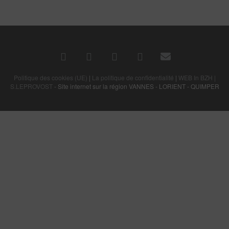
Politique des cookies (UE)
|
La politique de confidentialité
|
WEB In BZH |
S.LEPROVOST
- Site internet sur la région VANNES - LORIENT - QUIMPER