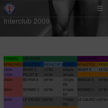
Toggle 
Interclub 2009
FEMMES
1ER TOUR
2EME TOUR
EPREUVES
ATHLETES
RESULTATS
POINTS
ATHLETES
RESU
100m
BIGER S
14"69
632pts
BIGER S
14"74
100m
PILLET B
16"24
451pts
200m
BEYRIA A
29"05
727pts
BRADJA S
35"89
R3
200m
SCHMID C
30"95
616pts
SCHMID C
31"35
D1
400m
LE CALVEZ L
65"86
719pts
LE CALVEZ L
65"64
R2