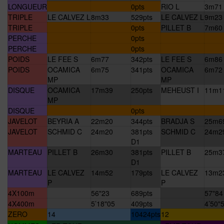
LONGUEUR
0pts
RIO L
3m71
TRIPLE
LE CALVEZ L
8m33
529pts
LE CALVEZ L
9m23
TRIPLE
0pts
PILLET B
7m60
PERCHE
0pts
PERCHE
0pts
POIDS
LE FEE S
6m77
342pts
LE FEE S
6m86
POIDS
OCAMICA
6m75
341pts
OCAMICA
6m72
MP
MP
DISQUE
OCAMICA
17m39
250pts
MEHEUST I
11m1
MP
DISQUE
0pts
JAVELOT
BEYRIA A
22m20
344pts
BRADJA S
25m6
JAVELOT
SCHMID C
24m20
381pts
SCHMID C
24m2
D1
MARTEAU
PILLET B
26m30
381pts
PILLET B
25m3
D1
MARTEAU
LE CALVEZ
14m52
179pts
LE CALVEZ
13m2
P
P
4X100m
56"23
689pts
57"84
4X400m
5’18"05
409pts
4’50"
ZERO
14
10424pts
12