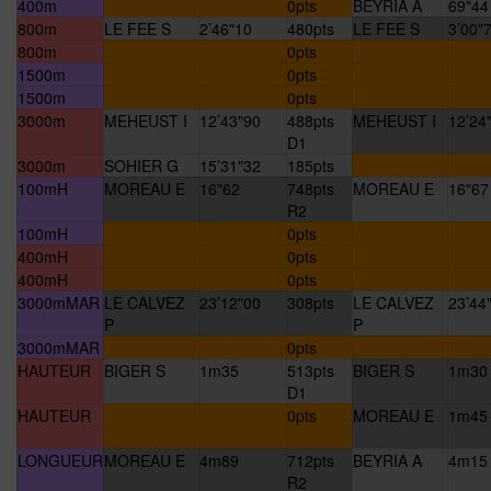
400m
0pts
BEYRIA A
69"44
800m
LE FEE S
2’46"10
480pts
LE FEE S
3’00"
800m
0pts
1500m
0pts
1500m
0pts
3000m
MEHEUST I
12’43"90
488pts
MEHEUST I
12’24
D1
3000m
SOHIER G
15’31"32
185pts
100mH
MOREAU E
16"62
748pts
MOREAU E
16"67
R2
100mH
0pts
400mH
0pts
400mH
0pts
3000mMAR
LE CALVEZ
23’12"00
308pts
LE CALVEZ
23’44
P
P
3000mMAR
0pts
HAUTEUR
BIGER S
1m35
513pts
BIGER S
1m30
D1
HAUTEUR
0pts
MOREAU E
1m45
LONGUEUR
MOREAU E
4m89
712pts
BEYRIA A
4m15
R2