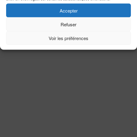
Politique des cookies (UE)
|
La politique de confidentialité
|
WEB In BZH |
S.LEPROVOST
- Site internet sur la région VANNES - LORIENT - QUIMPER
Accepter
Refuser
Voir les préférences