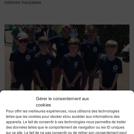
minimes françaises
Gérer le consentement aux
Finale Éveil Poussin(e)s, à Larmor Plage
cookies
Pour offrir les meilleures expériences, nous utilisons des technologies
13 JUIN 2022
telles que les cookies pour stocker et/ou accéder aux informations des
Finale Éveil Poussin(e)s, à Larmor Plage, très bien organisée par
appareils. Le fait de consentir à ces technologies nous permettra de traiter
Larmor Estran Athlétisme . Multi ateliers pour les plus jeunes dont
des données telles que le comportement de navigation ou les ID uniques
c’était la dernière rencontre de la saison ....
sur ce site. Le fait de ne pas consentir ou de retirer son consentement peut