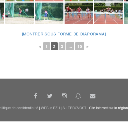
[MONTRER SOUS FORME DE DIAPORAMA]
◄
1
2
3
...
10
►
litique de confidentialité
|
WEB In BZH | S.LEPROVOST
- Site internet sur la ré