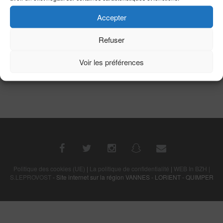
Accepter
Refuser
Voir les préférences
[MONTRER SOUS FORME DE DIAPORAMA]
Politique des cookies (UE)
|
La politique de confidentialité
|
WEB In BZH |
S.LEPROVOST
- Site internet sur la région VANNES - LORIENT - QUIMPER