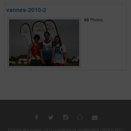
vannes-2010-2
60
Photos
Politique des cookies (UE)
|
La politique de confidentialité
|
WEB In BZH |