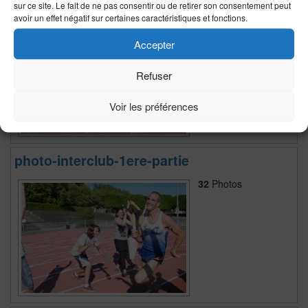
Interclub 1er tour 2010 2eme partie
sur ce site. Le fait de ne pas consentir ou de retirer son consentement peut
avoir un effet négatif sur certaines caractéristiques et fonctions.
53
Photos
Accepter
Refuser
Voir les préférences
photo-interclub-1ere-partie
32
Photos